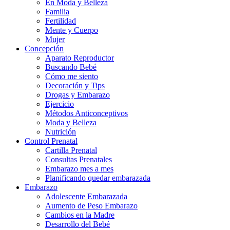
En Moda y Belleza
Familia
Fertilidad
Mente y Cuerpo
Mujer
Concepción
Aparato Reproductor
Buscando Bebé
Cómo me siento
Decoración y Tips
Drogas y Embarazo
Ejercicio
Métodos Anticonceptivos
Moda y Belleza
Nutrición
Control Prenatal
Cartilla Prenatal
Consultas Prenatales
Embarazo mes a mes
Planificando quedar embarazada
Embarazo
Adolescente Embarazada
Aumento de Peso Embarazo
Cambios en la Madre
Desarrollo del Bebé