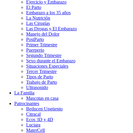
Ejercicio y Embarazo
El Parto
Embarazo a los 35 años
La Nutrición
Las Cirugías
Las Drogas y El Embarazo
Manejo del Dolor
PostParto
Primer Trimestre
Puerperio
Segundo Trimestre
Sexo durante el Embarazo
Situaciones Especiales
Tercer Trimestre
Tipos de Parto
Trabajo de Parto
Ultrasonido
La Familia
Mascotas en casa
Patrocinantes
Beducen Ungüento
Citracal
Ecos 3D y 4D
Luciara
MaterCell