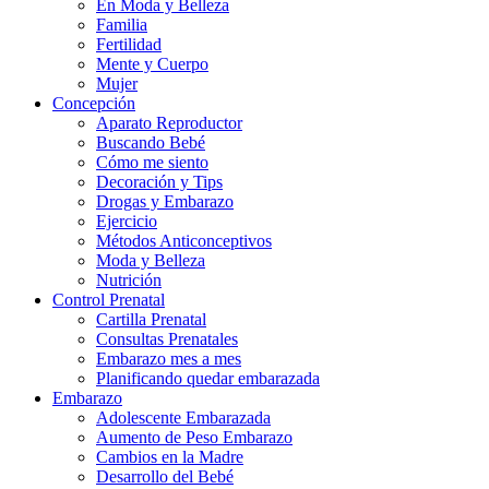
En Moda y Belleza
Familia
Fertilidad
Mente y Cuerpo
Mujer
Concepción
Aparato Reproductor
Buscando Bebé
Cómo me siento
Decoración y Tips
Drogas y Embarazo
Ejercicio
Métodos Anticonceptivos
Moda y Belleza
Nutrición
Control Prenatal
Cartilla Prenatal
Consultas Prenatales
Embarazo mes a mes
Planificando quedar embarazada
Embarazo
Adolescente Embarazada
Aumento de Peso Embarazo
Cambios en la Madre
Desarrollo del Bebé