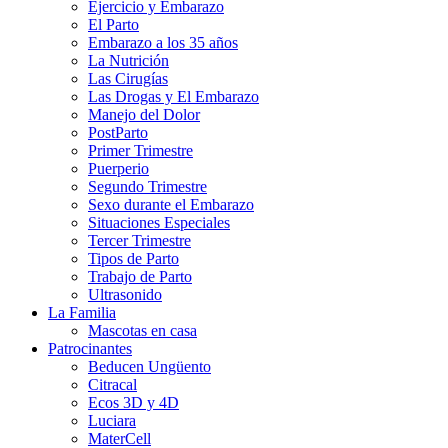
Ejercicio y Embarazo
El Parto
Embarazo a los 35 años
La Nutrición
Las Cirugías
Las Drogas y El Embarazo
Manejo del Dolor
PostParto
Primer Trimestre
Puerperio
Segundo Trimestre
Sexo durante el Embarazo
Situaciones Especiales
Tercer Trimestre
Tipos de Parto
Trabajo de Parto
Ultrasonido
La Familia
Mascotas en casa
Patrocinantes
Beducen Ungüento
Citracal
Ecos 3D y 4D
Luciara
MaterCell