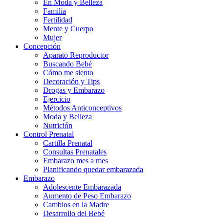
En Moda y Belleza
Familia
Fertilidad
Mente y Cuerpo
Mujer
Concepción
Aparato Reproductor
Buscando Bebé
Cómo me siento
Decoración y Tips
Drogas y Embarazo
Ejercicio
Métodos Anticonceptivos
Moda y Belleza
Nutrición
Control Prenatal
Cartilla Prenatal
Consultas Prenatales
Embarazo mes a mes
Planificando quedar embarazada
Embarazo
Adolescente Embarazada
Aumento de Peso Embarazo
Cambios en la Madre
Desarrollo del Bebé