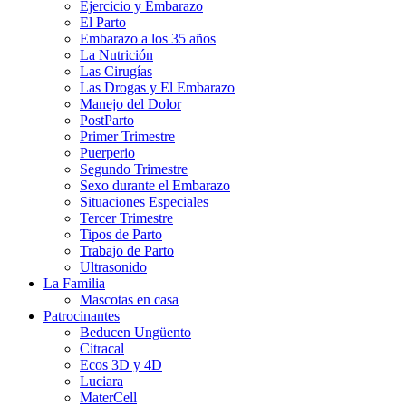
Ejercicio y Embarazo
El Parto
Embarazo a los 35 años
La Nutrición
Las Cirugías
Las Drogas y El Embarazo
Manejo del Dolor
PostParto
Primer Trimestre
Puerperio
Segundo Trimestre
Sexo durante el Embarazo
Situaciones Especiales
Tercer Trimestre
Tipos de Parto
Trabajo de Parto
Ultrasonido
La Familia
Mascotas en casa
Patrocinantes
Beducen Ungüento
Citracal
Ecos 3D y 4D
Luciara
MaterCell