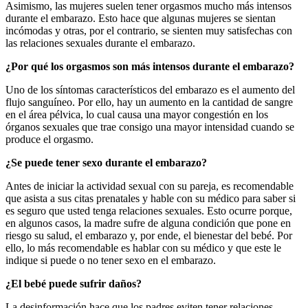
Asimismo, las mujeres suelen tener orgasmos mucho más intensos
durante el embarazo. Esto hace que algunas mujeres se sientan
incómodas y otras, por el contrario, se sienten muy satisfechas con
las relaciones sexuales durante el embarazo.
¿
Por qu
é
los orgasmos son m
á
s intensos durante el embarazo?
Uno de los síntomas característicos del embarazo es el aumento del
flujo sanguíneo. Por ello, hay un aumento en la cantidad de sangre
en el área pélvica, lo cual causa una mayor congestión en los
órganos sexuales que trae consigo una mayor intensidad cuando se
produce el orgasmo.
¿
Se puede tener sexo durante el embarazo?
Antes de iniciar la actividad sexual con su pareja, es recomendable
que asista a sus citas prenatales y hable con su médico para saber si
es seguro que usted tenga relaciones sexuales. Esto ocurre porque,
en algunos casos, la madre sufre de alguna condición que pone en
riesgo su salud, el embarazo y, por ende, el bienestar del bebé. Por
ello, lo más recomendable es hablar con su médico y que este le
indique si puede o no tener sexo en el embarazo.
¿
El beb
é
puede sufrir da
ñ
os?
La desinformación hace que los padres eviten tener relaciones