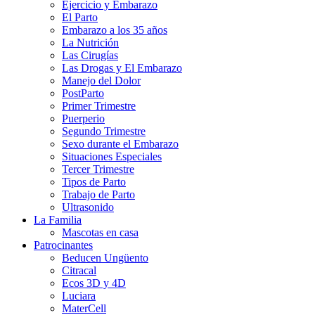
Ejercicio y Embarazo
El Parto
Embarazo a los 35 años
La Nutrición
Las Cirugías
Las Drogas y El Embarazo
Manejo del Dolor
PostParto
Primer Trimestre
Puerperio
Segundo Trimestre
Sexo durante el Embarazo
Situaciones Especiales
Tercer Trimestre
Tipos de Parto
Trabajo de Parto
Ultrasonido
La Familia
Mascotas en casa
Patrocinantes
Beducen Ungüento
Citracal
Ecos 3D y 4D
Luciara
MaterCell