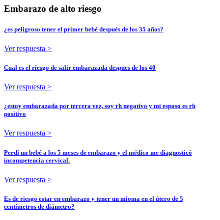
Embarazo de alto riesgo
¿es peligroso tener el primer bebé después de los 35 años?
Ver respuesta >
Cual es el riesgo de salir embarazada despues de los 40
Ver respuesta >
¿estoy embarazada por tercera vez, soy rh negativo y mi esposo es rh
positivo
Ver respuesta >
Perdí un bebé a los 5 meses de embarazo y el médico me diagnosticó
incompetencia cervical.
Ver respuesta >
Es de riesgo estar en embarazo y tener un mioma en el útero de 5
centímetros de diámetro?