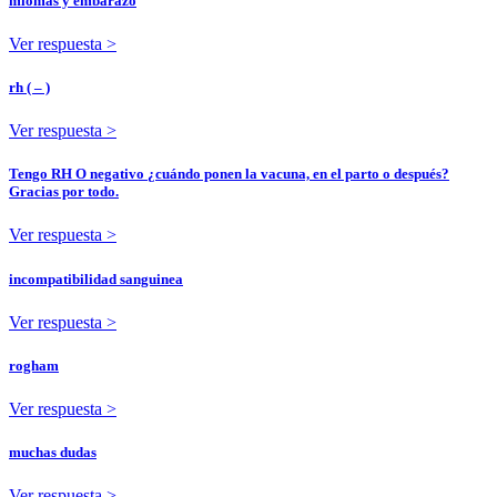
miomas y embarazo
Ver respuesta >
rh ( – )
Ver respuesta >
Tengo RH O negativo ¿cuándo ponen la vacuna, en el parto o después?
Gracias por todo.
Ver respuesta >
incompatibilidad sanguinea
Ver respuesta >
rogham
Ver respuesta >
muchas dudas
Ver respuesta >