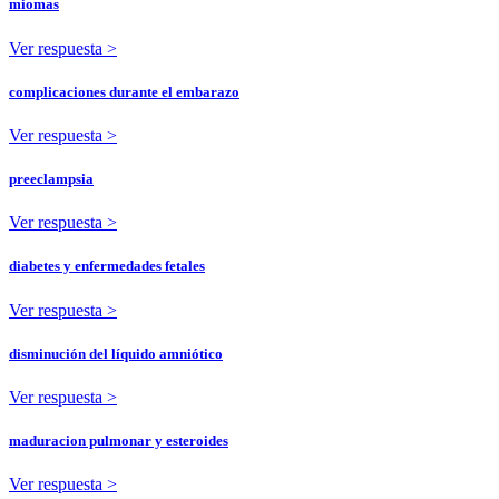
miomas
Ver respuesta >
complicaciones durante el embarazo
Ver respuesta >
preeclampsia
Ver respuesta >
diabetes y enfermedades fetales
Ver respuesta >
disminución del líquido amniótico
Ver respuesta >
maduracion pulmonar y esteroides
Ver respuesta >