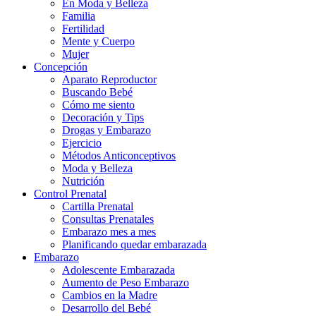
En Moda y Belleza
Familia
Fertilidad
Mente y Cuerpo
Mujer
Concepción
Aparato Reproductor
Buscando Bebé
Cómo me siento
Decoración y Tips
Drogas y Embarazo
Ejercicio
Métodos Anticonceptivos
Moda y Belleza
Nutrición
Control Prenatal
Cartilla Prenatal
Consultas Prenatales
Embarazo mes a mes
Planificando quedar embarazada
Embarazo
Adolescente Embarazada
Aumento de Peso Embarazo
Cambios en la Madre
Desarrollo del Bebé