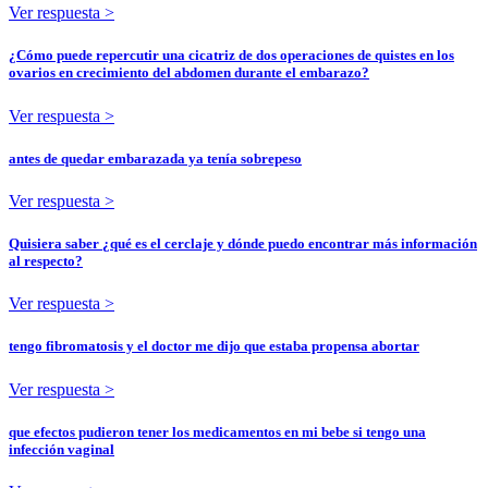
Ver respuesta >
¿Cómo puede repercutir una cicatriz de dos operaciones de quistes en los
ovarios en crecimiento del abdomen durante el embarazo?
Ver respuesta >
antes de quedar embarazada ya tenía sobrepeso
Ver respuesta >
Quisiera saber ¿qué es el cerclaje y dónde puedo encontrar más información
al respecto?
Ver respuesta >
tengo fibromatosis y el doctor me dijo que estaba propensa abortar
Ver respuesta >
que efectos pudieron tener los medicamentos en mi bebe si tengo una
infección vaginal